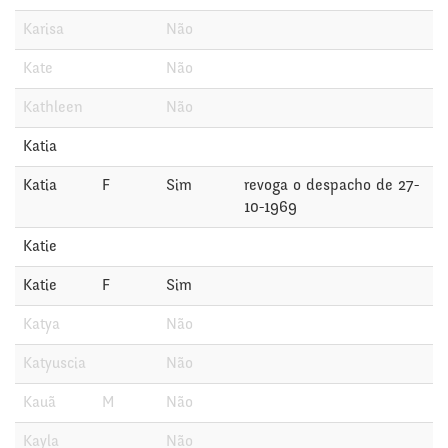
Karisa
Não
Kate
Não
Kathleen
Não
Katia
Katia
F
Sim
revoga o despacho de 27-
10-1969
Katie
Katie
F
Sim
Katya
Não
Katyuscia
Não
Kauã
M
Não
Kayla
Não