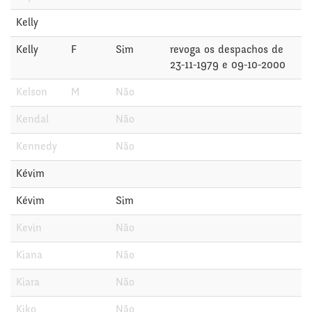
Kelly
Kelly
F
Sim
revoga os despachos de
23-11-1979 e 09-10-2000
Kelson
M
Não
Kendal
Não
Kennedy
Não
Kévim
Kévim
Sim
Kevin
Não
Kiana
Não
Kiara
Não
Kiko
Não