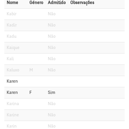
Nome
Género
Admitido
Observações
Kabir
Não
Kadir
Não
Kadu
Não
Kaique
Não
Kali
Não
Kaluxo
M
Não
Karen
Karen
F
Sim
Karina
Não
Karine
Não
Karin
Não