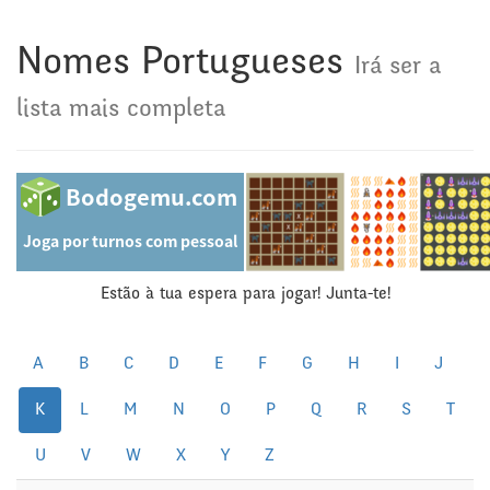
Nomes Portugueses
Irá ser a
lista mais completa
Estão à tua espera para jogar! Junta-te!
A
B
C
D
E
F
G
H
I
J
K
L
M
N
O
P
Q
R
S
T
U
V
W
X
Y
Z