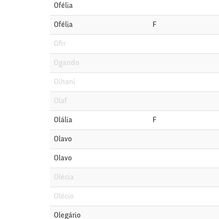
Ofélia
Ofélia
F
Ofir
Ogando
Oihani
Olaf
Olália
F
Olavo
Olavo
Olécia
Olécio
Olegário