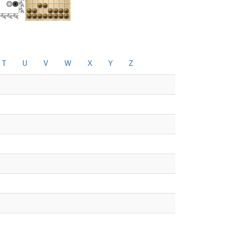
T
U
V
W
X
Y
Z