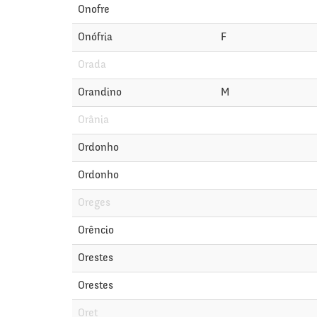
Onofre
Onófria
F
Orada
Orandino
M
Orânia
Ordonho
Ordonho
Oreges
Orêncio
Orestes
Orestes
Oret