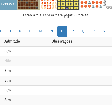
Estão à tua espera para jogar! Junta-te!
I
J
K
L
M
N
O
P
Q
R
S
Admitido
Observações
Sim
Não
Sim
Sim
Sim
Sim