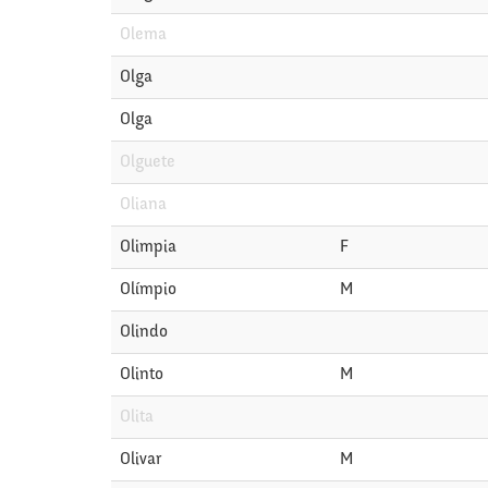
Olema
Olga
Olga
Olguete
Oliana
Olimpia
F
Olímpio
M
Olindo
Olinto
M
Olita
Olivar
M