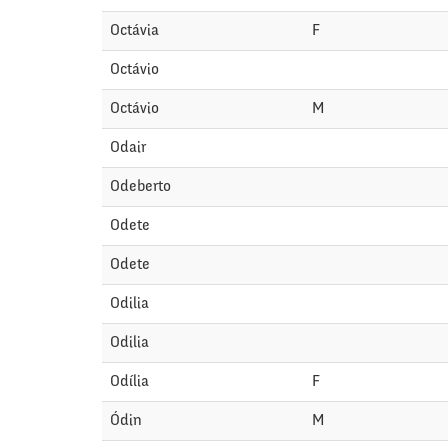
Octávia
F
Octávio
Octávio
M
Odair
Odeberto
Odete
Odete
Odilia
Odilia
Odília
F
Ódin
M