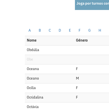
A
B
C
D
E
F
G
H
Nome
Género
Obdúlia
Obe
Oceana
F
Oceano
M
Ocília
F
Ocridalina
F
Octávia