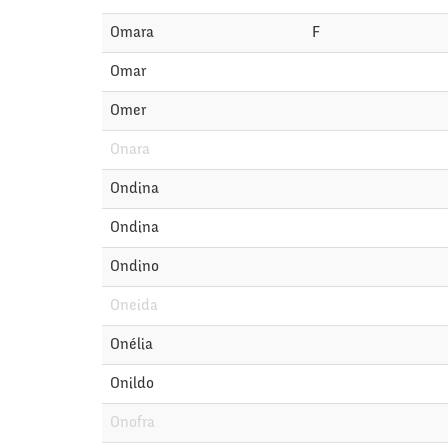
Omara
F
Omar
Omer
Onara
Ondina
Ondina
Ondino
Oneida
Onélia
Onildo
Onofra